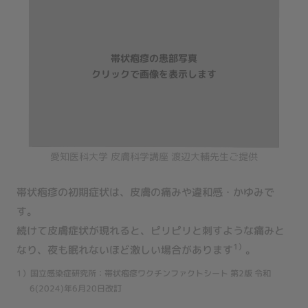
愛知医科大学 皮膚科学講座 渡辺大輔先生ご提供
帯状疱疹の初期症状は、皮膚の痛みや違和感・かゆみで
す。
続けて皮膚症状が現れると、ピリピリと刺すような痛みと
1）
なり、夜も眠れないほど激しい場合があります
。
1）国立感染症研究所：帯状疱疹ワクチンファクトシート 第2版 令和
6(2024)年6月20日改訂