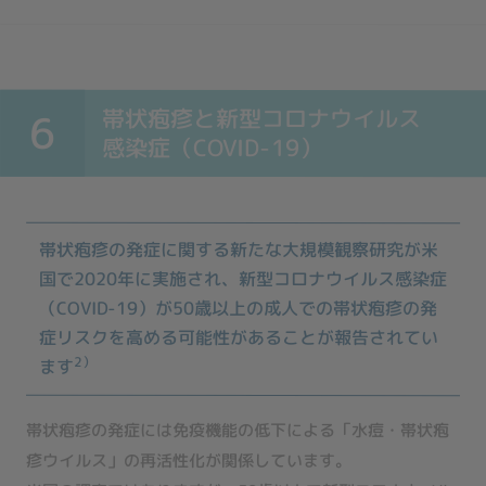
帯状疱
疹
と
新
型
コ
ロ
ナ
ウ
イ
ル
ス
6
感染
症
（
C
OVID
-
1
9
）
帯状疱疹の発症に関する新たな大規模観察研究が米
国で2020年に実施され、新型コロナウイルス感染症
（COVID-19）が50歳以上の成人での帯状疱疹の発
症リスクを高める可能性があることが報告されてい
2）
ます
帯状疱疹の発症には免疫機能の低下による「水痘・帯状疱
疹ウイルス」の再活性化が関係しています。