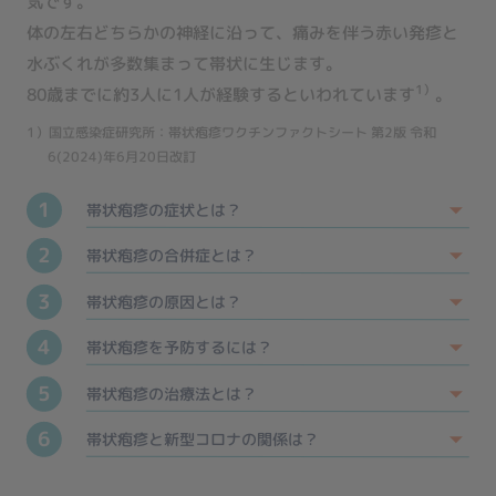
気です。
体の左右どちらかの神経に沿って、痛みを伴う赤い発疹と
水ぶくれが多数集まって帯状に生じます。
1）
80歳までに約3人に1人が経験するといわれています
。
1）国立感染症研究所：帯状疱疹ワクチンファクトシート 第2版 令和
6(2024)年6月20日改訂
1
帯状疱疹の症状とは？
2
帯状疱疹の合併症とは？
3
帯状疱疹の原因とは？
4
帯状疱疹を予防するには？
5
帯状疱疹の治療法とは？
6
帯状疱疹と新型コロナの関係は？