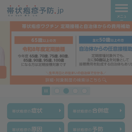
メニュ
ー
症状
合併症
帯状疱疹の
帯状疱疹の
原因
予防
帯状疱疹の
帯状疱疹の