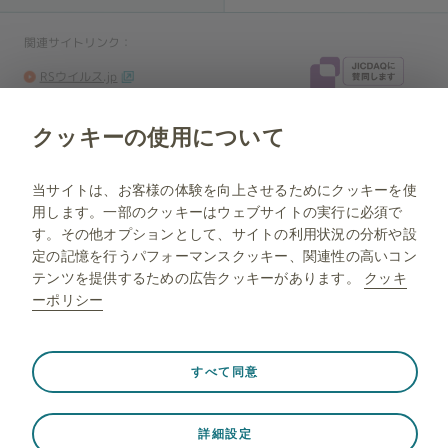
関連サイトリンク：
RSウイルス.jp
ラブベビ.jp
クッキーの使用について
NP-JP-NA-WCNT-210045 2026.07
当ウェブサイトは、日本国内に居住している方を対象に制作されていま
当サイトは、お客様の体験を向上させるためにクッキーを使
す。
用します。一部のクッキーはウェブサイトの実行に必須で
す。その他オプションとして、サイトの利用状況の分析や設
定の記憶を行うパフォーマンスクッキー、関連性の高いコン
テンツを提供するための広告クッキーがあります。
クッキ
ーポリシー
常に有効
Strictly necessary（必須）
❮
すべて同意
© 2026 GlaxoSmithKline K.K. All rights reserved.
ウェブサイト訪問中のセッションデータの保存、クッキーと
タグの設定の管理、ウェブサイトのセキュリティの保護な
詳細設定
ど、ウェブサイトが適切に機能するために必要です。さら