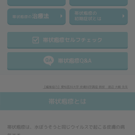
帯状疱疹の
治療法
帯状疱疹の
初期症状とは
帯状疱疹セルフチェック
帯状疱疹Q&A
【編集協力】愛知医科大学 皮膚科学講座 教授 渡辺 大輔 先生
帯状疱疹とは
帯状疱疹は、水ぼうそうと同じウイルスで起こる皮膚の病