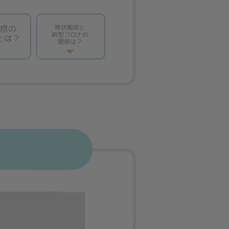
疱疹の
帯状疱疹と
新型コロナの
とは？
関係は？