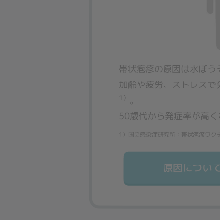
帯状疱疹の原因は水ぼう
加齢や疲労、ストレスで
1）
。
50歳代から発症率が高く
1）国立感染症研究所：帯状疱疹ワクチンフ
原因につい