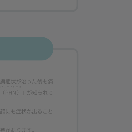
皮膚症状が治った後も痛
ピーエイチエヌ
痛
（PHN）
」
が知られて
や顔にも症状が出ること
人差があります。