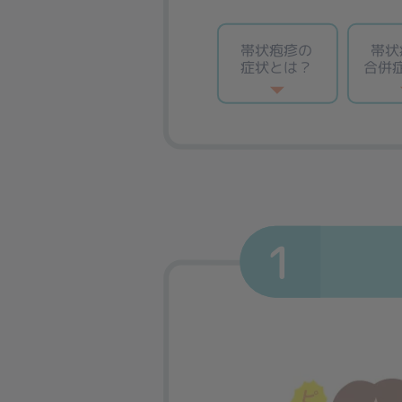
帯状疱疹の
帯状
症状とは？
合併
1