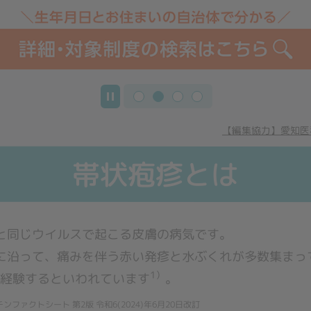
マンス）
ング）
【編集協力】愛知医科
帯状疱疹とは
と同じウイルスで起こる皮膚の病気です。
に沿って、痛みを伴う赤い発疹と水ぶくれが多数集まっ
1）
が経験するといわれています
。
ァクトシート 第2版 令和6(2024)年6月20日改訂