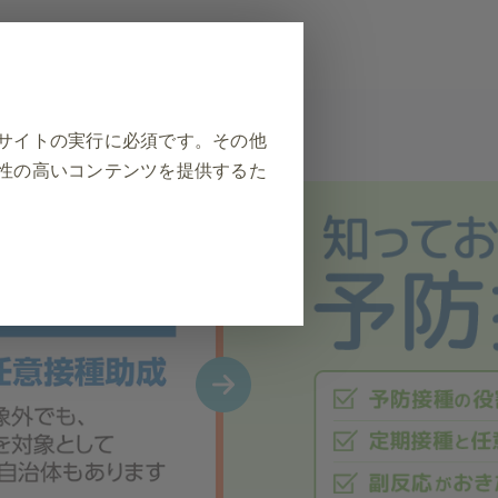
文字サイズ
小
標準
大
疹
定期接種と費用補助
サイトの実行に必須です。その他
性の高いコンテンツを提供するた
❮
セキュリティの保護など、ウェブ
イン、フォームへの記入など、サ
をブロックしたり警告したりする
個人を特定する情報は保存されま