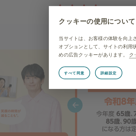
クッキーの使用について
症状
合併症
原因
当サイトは、お客様の体験を向上
オプションとして、サイトの利用
めの広告クッキーがあります。
ク
すべて同意
詳細設定
常に有効
Strictly necess
ウェブサイト訪問中のセッション
サイトが適切に機能するために必
ービスのリクエストに相当するユ
ようにブラウザを設定できますが
せん。