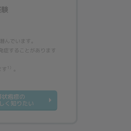
に潜んでいます。
発症することがあります
1）
ます
。
帯状疱疹の
しく知りたい