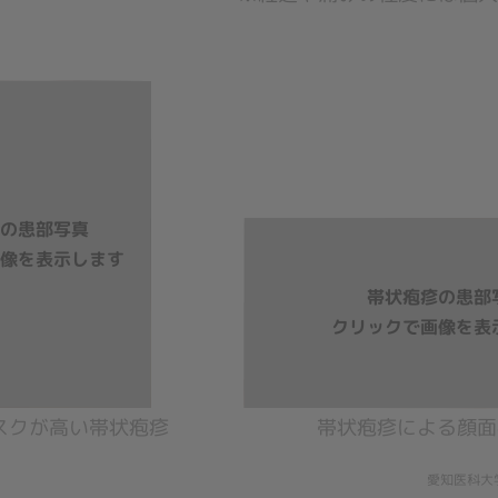
スクが高い帯状疱疹
帯状疱疹による顔面
愛知医科大