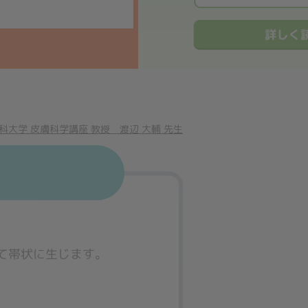
❮
❮
大学 皮膚科学講座 教授 渡辺 大輔 先生
て帯状に生じます。