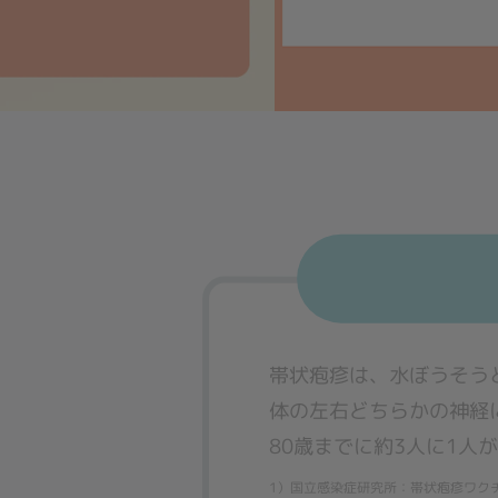
Performance（パフォー
Advertising（アドバタイジ
帯状疱疹は、水ぼうそう
体の左右どちらかの神経
80歳までに約3人に1人
1）国立感染症研究所：帯状疱疹ワクチンフ