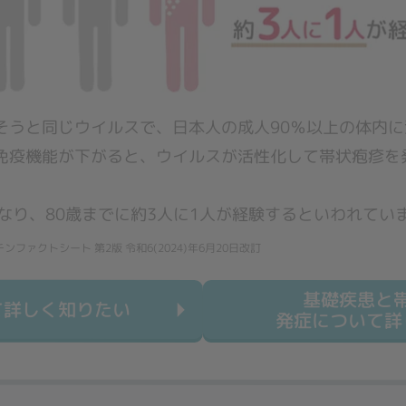
そうと同じウイルスで、日本人の成人90％以上の体内
免疫機能が下がると、ウイルスが活性化して帯状疱疹を
なり、80歳までに約3人に1人が経験するといわれてい
ァクトシート 第2版 令和6(2024)年6月20日改訂
基礎疾患と
て詳しく知りたい
発症について詳