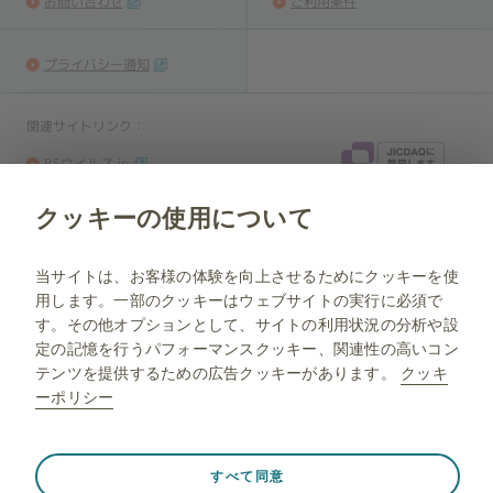
お問い合わせ
ご利用条件
プライバシー通知
関連サイトリンク：
RSウイルス.jp
ラブベビ.jp
クッキーの使用について
NP-JP-NA-WCNT-210045 2026.07
当ウェブサイトは、日本国内に居住している方を対象に制作されていま
当サイトは、お客様の体験を向上させるためにクッキーを使
す。
用します。一部のクッキーはウェブサイトの実行に必須で
す。その他オプションとして、サイトの利用状況の分析や設
定の記憶を行うパフォーマンスクッキー、関連性の高いコン
テンツを提供するための広告クッキーがあります。
クッキ
ーポリシー
常に有効
Strictly necessary（必須）
❮
すべて同意