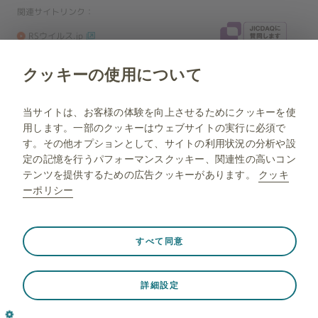
関連サイトリンク：
RSウイルス.jp
ラブベビ.jp
クッキーの使用について
NP-JP-NA-WCNT-210045 2026.07
当ウェブサイトは、日本国内に居住している方を対象に制作されていま
当サイトは、お客様の体験を向上させるためにクッキーを使
す。
用します。一部のクッキーはウェブサイトの実行に必須で
す。その他オプションとして、サイトの利用状況の分析や設
定の記憶を行うパフォーマンスクッキー、関連性の高いコン
テンツを提供するための広告クッキーがあります。
クッキ
ーポリシー
常に有効
Strictly necessary（必須）
❮
すべて同意
© 2026 GlaxoSmithKline K.K. All rights reserved.
ウェブサイト訪問中のセッションデータの保存、クッキーと
タグの設定の管理、ウェブサイトのセキュリティの保護な
詳細設定
ど、ウェブサイトが適切に機能するために必要です。さら
に、一部のクッキーは、プライバシー設定、ログイン、フォ